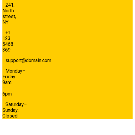
241,
North
street,
NY
+1
123
5468
369
support@domain.com
Monday–
Friday:
9am
–
6pm
Saturday–
Sunday:
Closed