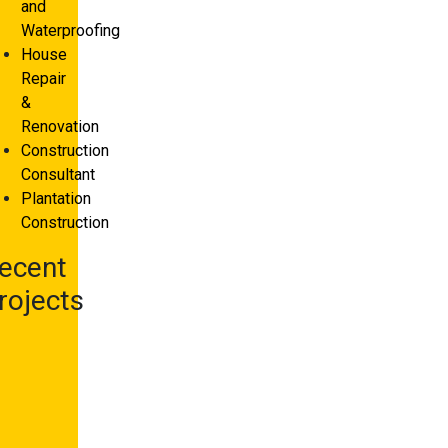
and
Waterproofing
House
Repair
&
Renovation
Construction
Consultant
Plantation
Construction
ecent
rojects