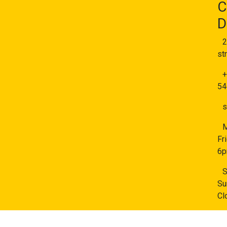
C
D
2
st
+
54
s
Fr
6
S
Su
Cl