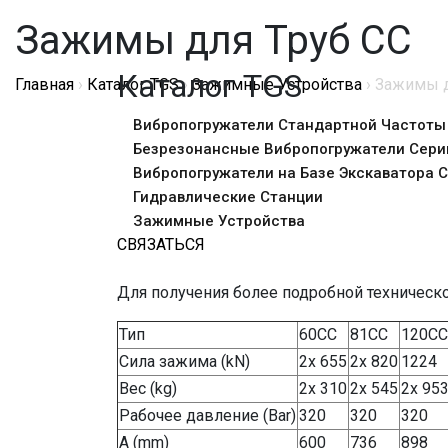
Зажимы для Труб CC
Каталог TGS
Главная
›
Каталог TGS
›
Зажимные Устройства
›
Зажимы д
Вибропогружатели Стандартной Частоты
Безрезонансные Вибропогружатели Сери
Вибропогружатели на Базе Экскаватора С
Гидравлические Станции
Зажимные Устройства
СВЯЗАТЬСЯ
Для получения более подробной техничес
Тип
60CC
81CC
120CC
Сила зажима (kN)
2x 655
2x 820
1224
Вес (kg)
2x 310
2x 545
2x 95
Рабочее давление (Bar)
320
320
320
A (mm)
600
736
898