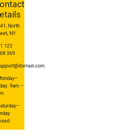
ontact
etails
41, North
reet, NY
1 123
68 369
upport@domain.com
Monday–
iday: 9am –
pm
aturday–
nday:
osed