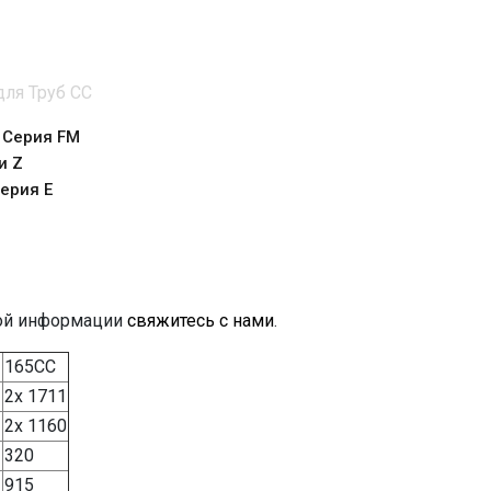
ля Труб CC
 Серия FM
и Z
ерия Е
кой информации
свяжитесь с нами
.
165CC
2x 1711
3
2x 1160
320
915