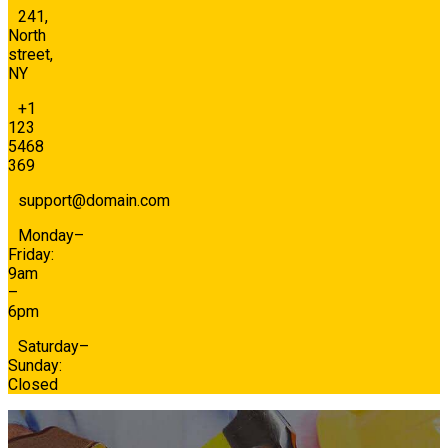
241,
North
street,
NY
+1
123
5468
369
support@domain.com
Monday–
Friday:
9am
–
6pm
Saturday–
Sunday:
Closed