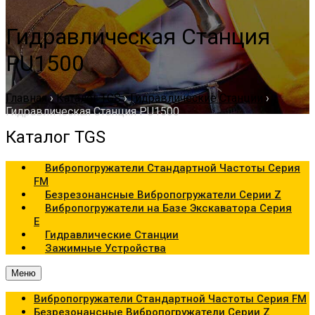
Гидравлическая Станция
PU1500
Главная
›
Каталог TGS
›
Гидравлические Станции
›
Гидравлическая Станция PU1500
Каталог TGS
Вибропогружатели Стандартной Частоты Серия
FM
Безрезонансные Вибропогружатели Серии Z
Вибропогружатели на Базе Экскаватора Серия
Е
Гидравлические Станции
Зажимные Устройства
Меню
Вибропогружатели Стандартной Частоты Серия FM
Безрезонансные Вибропогружатели Серии Z