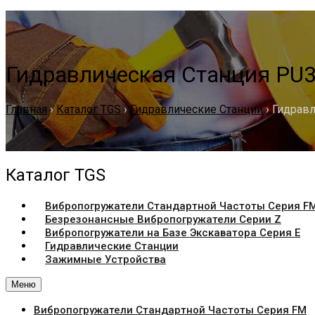
Гидравлическая Станция PU
Главная
›
Каталог TGS
›
Гидравлические Станции
›
Гидравл
Каталог TGS
Вибропогружатели Стандартной Частоты Серия F
Безрезонансные Вибропогружатели Серии Z
Вибропогружатели на Базе Экскаватора Серия Е
Гидравлические Станции
Зажимные Устройства
Меню
Вибропогружатели Стандартной Частоты Серия FM