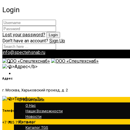
Login
Lost your password?
Don't have an account?
Sign Up
info@spectehsnab.ru
Адрес
г. Москва, Харьковский проезд, д. 2
О Компании
О Нас
Наши Возможности
Телефон
Новости
Каталог
+7 985 790-18-43
Каталог TGS