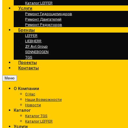
Каталог LEFFER
Услуги
Ремонт Гидроцилиндров
Ремонт Двигателей
Ремонт Редукторов
Бренды
LEFFER
LIEBHERR
ZF Avt Group
SENNEBOGEN
TGS
Проекты
Контакты
Меню
О Компании
О Нас
Наши Возможности
Новости
Каталог
Каталог TGS
Каталог LEFFER
Услуги