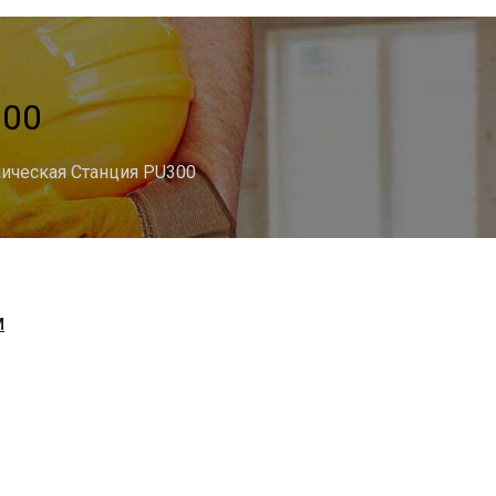
300
ическая Станция PU300
M